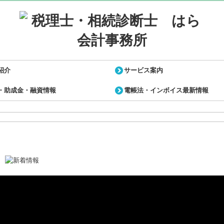
紹介
サービス案内
・助成金・融資情報
電帳法・インボイス最新情報
概要
スマップ
ルータ掲載記事
の声
資産税関係（相続・贈与・譲渡）
よくあるご質問（相続税関係）
事業者様（法人・個人事業）
事業計画策定
補助金申請