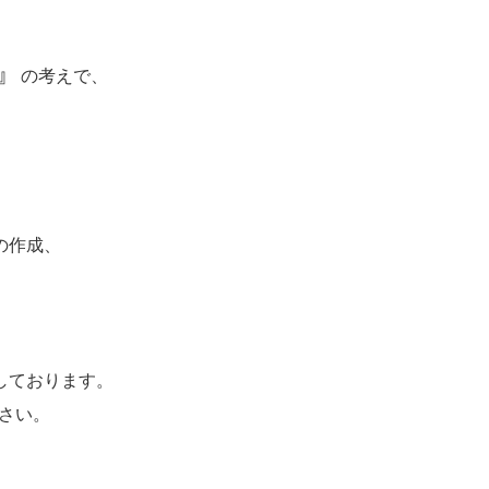
』
の考えで、
、
の作成、
しております。
ださい。