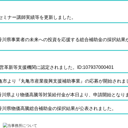
セミナー講師実績等を更新しました。
.28 香川県事業者の未来への投資を応援する総合補助金の採択結
8 経営革新等支援機関に認定されました。ID:107937000401
3 丸亀市より『丸亀市産業復興支援補助事業』の応募が開始されま
10 香川県より物価高騰等対策給付金が本日より、申請開始となり
 香川県物価高騰総合補助金の採択結果が公表されました。