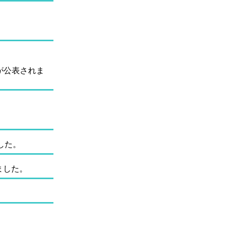
果が公表されま
した。
ました。