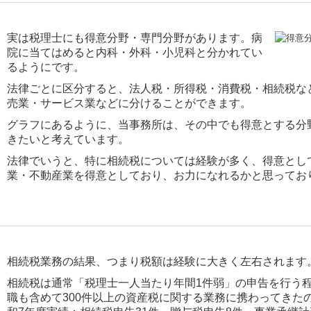
実は税理士にも得意分野・専門分野があります。
病
院に当てはめると内科・外科・小児科と分かれてい
るようにです。
法律ごとに区分すると、法人税・所得税・消費税・相続税な
売業・サービス業などに分けることができます。
グラフにあるように、
当事務所は、その中でも得意とする分
きたいと考えています。
法律でいうと、特に相続税については経験が多く、得意とし
業・不動産業
を得意としており、お力になれるかと思ってお
相続税業務の結果、つまり税額は経験に大きく左右されます
相続税は通常「税理士一人当たり年間1件弱」の申告を行う
職も含めて3
00件以上の資産税に関する業務に携わってきた
和7年度実績：相続税申告31件・贈与税申告8件・事業承継計画